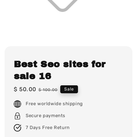
Best Seo sites for
sale 16
Sale
$ 50.00
Regular
Sale
$ 100.00
price
price
Free worldwide shipping
Secure payments
7 Days Free Return