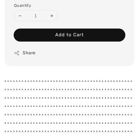
Quantity
Add to Cart
Share
.
.
.
.
.
.
.
.
.
.
.
.
.
.
.
.
.
.
.
.
.
.
.
.
.
.
.
.
.
.
.
.
.
.
.
.
.
.
.
.
.
.
.
.
.
.
.
.
.
.
.
.
.
.
.
.
.
.
.
.
.
.
.
.
.
.
.
.
.
.
.
.
.
.
.
.
.
.
.
.
.
.
.
.
.
.
.
.
.
.
.
.
.
.
.
.
.
.
.
.
.
.
.
.
.
.
.
.
.
.
.
.
.
.
.
.
.
.
.
.
.
.
.
.
.
.
.
.
.
.
.
.
.
.
.
.
.
.
.
.
.
.
.
.
.
.
.
.
.
.
.
.
.
.
.
.
.
.
.
.
.
.
.
.
.
.
.
.
.
.
.
.
.
.
.
.
.
.
.
.
.
.
.
.
.
.
.
.
.
.
.
.
.
.
.
.
.
.
.
.
.
.
.
.
.
.
.
.
.
.
.
.
.
.
.
.
.
.
.
.
.
.
.
.
.
.
.
.
.
.
.
.
.
.
.
.
.
.
.
.
.
.
.
.
.
.
.
.
.
.
.
.
.
.
.
.
.
.
.
.
.
.
.
.
.
.
.
.
.
.
.
.
.
.
.
.
.
.
.
.
.
.
.
.
.
.
.
.
.
.
.
.
.
.
.
.
.
.
.
.
.
.
.
.
.
.
.
.
.
.
.
.
.
.
.
.
.
.
.
.
.
.
.
.
.
.
.
.
.
.
.
.
.
.
.
.
.
.
.
.
.
.
.
.
.
.
.
.
.
.
.
.
.
.
.
.
.
.
.
.