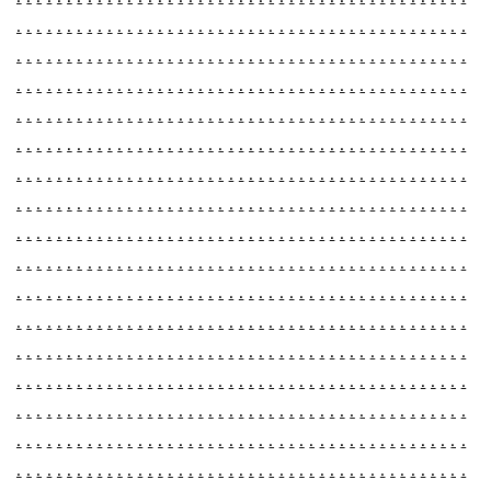
.
.
.
.
.
.
.
.
.
.
.
.
.
.
.
.
.
.
.
.
.
.
.
.
.
.
.
.
.
.
.
.
.
.
.
.
.
.
.
.
.
.
.
.
.
.
.
.
.
.
.
.
.
.
.
.
.
.
.
.
.
.
.
.
.
.
.
.
.
.
.
.
.
.
.
.
.
.
.
.
.
.
.
.
.
.
.
.
.
.
.
.
.
.
.
.
.
.
.
.
.
.
.
.
.
.
.
.
.
.
.
.
.
.
.
.
.
.
.
.
.
.
.
.
.
.
.
.
.
.
.
.
.
.
.
.
.
.
.
.
.
.
.
.
.
.
.
.
.
.
.
.
.
.
.
.
.
.
.
.
.
.
.
.
.
.
.
.
.
.
.
.
.
.
.
.
.
.
.
.
.
.
.
.
.
.
.
.
.
.
.
.
.
.
.
.
.
.
.
.
.
.
.
.
.
.
.
.
.
.
.
.
.
.
.
.
.
.
.
.
.
.
.
.
.
.
.
.
.
.
.
.
.
.
.
.
.
.
.
.
.
.
.
.
.
.
.
.
.
.
.
.
.
.
.
.
.
.
.
.
.
.
.
.
.
.
.
.
.
.
.
.
.
.
.
.
.
.
.
.
.
.
.
.
.
.
.
.
.
.
.
.
.
.
.
.
.
.
.
.
.
.
.
.
.
.
.
.
.
.
.
.
.
.
.
.
.
.
.
.
.
.
.
.
.
.
.
.
.
.
.
.
.
.
.
.
.
.
.
.
.
.
.
.
.
.
.
.
.
.
.
.
.
.
.
.
.
.
.
.
.
.
.
.
.
.
.
.
.
.
.
.
.
.
.
.
.
.
.
.
.
.
.
.
.
.
.
.
.
.
.
.
.
.
.
.
.
.
.
.
.
.
.
.
.
.
.
.
.
.
.
.
.
.
.
.
.
.
.
.
.
.
.
.
.
.
.
.
.
.
.
.
.
.
.
.
.
.
.
.
.
.
.
.
.
.
.
.
.
.
.
.
.
.
.
.
.
.
.
.
.
.
.
.
.
.
.
.
.
.
.
.
.
.
.
.
.
.
.
.
.
.
.
.
.
.
.
.
.
.
.
.
.
.
.
.
.
.
.
.
.
.
.
.
.
.
.
.
.
.
.
.
.
.
.
.
.
.
.
.
.
.
.
.
.
.
.
.
.
.
.
.
.
.
.
.
.
.
.
.
.
.
.
.
.
.
.
.
.
.
.
.
.
.
.
.
.
.
.
.
.
.
.
.
.
.
.
.
.
.
.
.
.
.
.
.
.
.
.
.
.
.
.
.
.
.
.
.
.
.
.
.
.
.
.
.
.
.
.
.
.
.
.
.
.
.
.
.
.
.
.
.
.
.
.
.
.
.
.
.
.
.
.
.
.
.
.
.
.
.
.
.
.
.
.
.
.
.
.
.
.
.
.
.
.
.
.
.
.
.
.
.
.
.
.
.
.
.
.
.
.
.
.
.
.
.
.
.
.
.
.
.
.
.
.
.
.
.
.
.
.
.
.
.
.
.
.
.
.
.
.
.
.
.
.
.
.
.
.
.
.
.
.
.
.
.
.
.
.
.
.
.
.
.
.
.
.
.
.
.