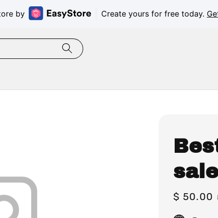
tore by
Create yours for free today.
Ge
Best
sal
Sale
$ 50.00
price