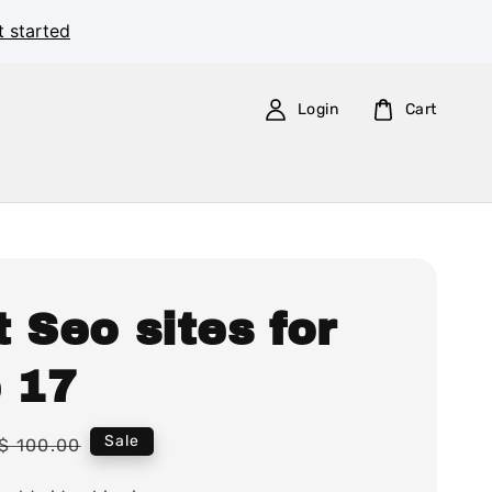
t started
Login
Cart
 Seo sites for
e 17
Regular
Sale
$ 100.00
price