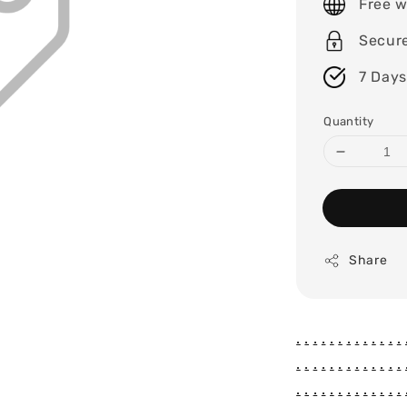
Free w
Secur
7 Days
Quantity
Share
.
.
.
.
.
.
.
.
.
.
.
.
.
.
.
.
.
.
.
.
.
.
.
.
.
.
.
.
.
.
.
.
.
.
.
.
.
.
.