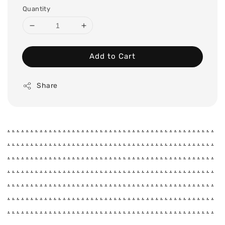
Quantity
Add to Cart
Share
.
.
.
.
.
.
.
.
.
.
.
.
.
.
.
.
.
.
.
.
.
.
.
.
.
.
.
.
.
.
.
.
.
.
.
.
.
.
.
.
.
.
.
.
.
.
.
.
.
.
.
.
.
.
.
.
.
.
.
.
.
.
.
.
.
.
.
.
.
.
.
.
.
.
.
.
.
.
.
.
.
.
.
.
.
.
.
.
.
.
.
.
.
.
.
.
.
.
.
.
.
.
.
.
.
.
.
.
.
.
.
.
.
.
.
.
.
.
.
.
.
.
.
.
.
.
.
.
.
.
.
.
.
.
.
.
.
.
.
.
.
.
.
.
.
.
.
.
.
.
.
.
.
.
.
.
.
.
.
.
.
.
.
.
.
.
.
.
.
.
.
.
.
.
.
.
.
.
.
.
.
.
.
.
.
.
.
.
.
.
.
.
.
.
.
.
.
.
.
.
.
.
.
.
.
.
.
.
.
.
.
.
.
.
.
.
.
.
.
.
.
.
.
.
.
.
.
.
.
.
.
.
.
.
.
.
.
.
.
.
.
.
.
.
.
.
.
.
.
.
.
.
.
.
.
.
.
.
.
.
.
.
.
.
.
.
.
.
.
.
.
.
.
.
.
.
.
.
.
.
.
.
.
.
.
.
.
.
.
.
.
.
.
.
.
.
.
.
.
.
.
.
.
.
.
.
.
.
.
.
.
.
.
.
.
.
.
.
.
.
.
.
.
.
.
.
.
.
.
.
.
.
.
.
.
.
.
.
.
.
.
.
.
.
.
.
.
.
.
.
.
.
.
.
.
.
.
.
.
.