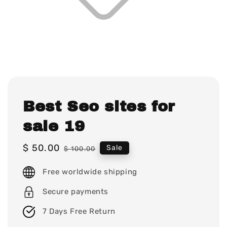
Best Seo sites for
sale 19
Sale
$ 50.00
Regular
Sale
$ 100.00
price
price
Free worldwide shipping
Secure payments
7 Days Free Return