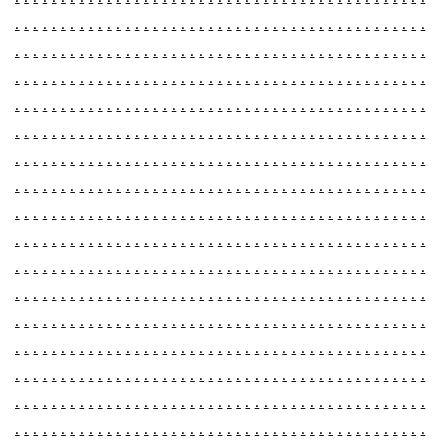
.
.
.
.
.
.
.
.
.
.
.
.
.
.
.
.
.
.
.
.
.
.
.
.
.
.
.
.
.
.
.
.
.
.
.
.
.
.
.
.
.
.
.
.
.
.
.
.
.
.
.
.
.
.
.
.
.
.
.
.
.
.
.
.
.
.
.
.
.
.
.
.
.
.
.
.
.
.
.
.
.
.
.
.
.
.
.
.
.
.
.
.
.
.
.
.
.
.
.
.
.
.
.
.
.
.
.
.
.
.
.
.
.
.
.
.
.
.
.
.
.
.
.
.
.
.
.
.
.
.
.
.
.
.
.
.
.
.
.
.
.
.
.
.
.
.
.
.
.
.
.
.
.
.
.
.
.
.
.
.
.
.
.
.
.
.
.
.
.
.
.
.
.
.
.
.
.
.
.
.
.
.
.
.
.
.
.
.
.
.
.
.
.
.
.
.
.
.
.
.
.
.
.
.
.
.
.
.
.
.
.
.
.
.
.
.
.
.
.
.
.
.
.
.
.
.
.
.
.
.
.
.
.
.
.
.
.
.
.
.
.
.
.
.
.
.
.
.
.
.
.
.
.
.
.
.
.
.
.
.
.
.
.
.
.
.
.
.
.
.
.
.
.
.
.
.
.
.
.
.
.
.
.
.
.
.
.
.
.
.
.
.
.
.
.
.
.
.
.
.
.
.
.
.
.
.
.
.
.
.
.
.
.
.
.
.
.
.
.
.
.
.
.
.
.
.
.
.
.
.
.
.
.
.
.
.
.
.
.
.
.
.
.
.
.
.
.
.
.
.
.
.
.
.
.
.
.
.
.
.
.
.
.
.
.
.
.
.
.
.
.
.
.
.
.
.
.
.
.
.
.
.
.
.
.
.
.
.
.
.
.
.
.
.
.
.
.
.
.
.
.
.
.
.
.
.
.
.
.
.
.
.
.
.
.
.
.
.
.
.
.
.
.
.
.
.
.
.
.
.
.
.
.
.
.
.
.
.
.
.
.
.
.
.
.
.
.
.
.
.
.
.
.
.
.
.
.
.
.
.
.
.
.
.
.
.
.
.
.
.
.
.
.
.
.
.
.
.
.
.
.
.
.
.
.
.
.
.
.
.
.
.
.
.
.
.
.
.
.
.
.
.
.
.
.
.
.
.
.
.
.
.
.
.
.
.
.
.
.
.
.
.
.
.
.
.
.
.
.
.
.
.
.
.
.
.
.
.
.
.
.
.
.
.
.
.
.
.
.
.
.
.
.
.
.
.
.
.
.
.
.
.
.
.
.
.
.
.
.
.
.
.
.
.
.
.
.
.
.
.
.
.
.
.
.
.
.
.
.
.
.
.
.
.
.
.
.
.
.
.
.
.
.
.
.
.
.
.
.
.
.
.
.
.
.
.
.
.
.
.
.
.
.
.
.
.
.
.
.
.
.
.
.
.
.
.
.
.
.
.
.
.
.
.
.
.
.
.
.
.
.
.
.
.
.
.
.
.
.
.
.
.
.
.
.
.
.
.
.
.
.
.
.
.
.
.
.
.
.
.
.
.
.
.
.
.
.
.
.
.
.
.
.
.
.
.
.
.
.
.
.
.
.
.
.
.
.
.
.
.
.
.
.
.
.
.
.
.
.
.