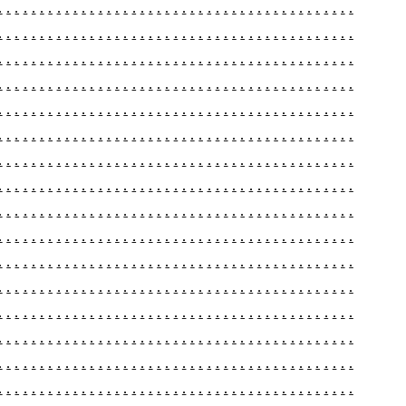
.
.
.
.
.
.
.
.
.
.
.
.
.
.
.
.
.
.
.
.
.
.
.
.
.
.
.
.
.
.
.
.
.
.
.
.
.
.
.
.
.
.
.
.
.
.
.
.
.
.
.
.
.
.
.
.
.
.
.
.
.
.
.
.
.
.
.
.
.
.
.
.
.
.
.
.
.
.
.
.
.
.
.
.
.
.
.
.
.
.
.
.
.
.
.
.
.
.
.
.
.
.
.
.
.
.
.
.
.
.
.
.
.
.
.
.
.
.
.
.
.
.
.
.
.
.
.
.
.
.
.
.
.
.
.
.
.
.
.
.
.
.
.
.
.
.
.
.
.
.
.
.
.
.
.
.
.
.
.
.
.
.
.
.
.
.
.
.
.
.
.
.
.
.
.
.
.
.
.
.
.
.
.
.
.
.
.
.
.
.
.
.
.
.
.
.
.
.
.
.
.
.
.
.
.
.
.
.
.
.
.
.
.
.
.
.
.
.
.
.
.
.
.
.
.
.
.
.
.
.
.
.
.
.
.
.
.
.
.
.
.
.
.
.
.
.
.
.
.
.
.
.
.
.
.
.
.
.
.
.
.
.
.
.
.
.
.
.
.
.
.
.
.
.
.
.
.
.
.
.
.
.
.
.
.
.
.
.
.
.
.
.
.
.
.
.
.
.
.
.
.
.
.
.
.
.
.
.
.
.
.
.
.
.
.
.
.
.
.
.
.
.
.
.
.
.
.
.
.
.
.
.
.
.
.
.
.
.
.
.
.
.
.
.
.
.
.
.
.
.
.
.
.
.
.
.
.
.
.
.
.
.
.
.
.
.
.
.
.
.
.
.
.
.
.
.
.
.
.
.
.
.
.
.
.
.
.
.
.
.
.
.
.
.
.
.
.
.
.
.
.
.
.
.
.
.
.
.
.
.
.
.
.
.
.
.
.
.
.
.
.
.
.
.
.
.
.
.
.
.
.
.
.
.
.
.
.
.
.
.
.
.
.
.
.
.
.
.
.
.
.
.
.
.
.
.
.
.
.
.
.
.
.
.
.
.
.
.
.
.
.
.
.
.
.
.
.
.
.
.
.
.
.
.
.
.
.
.
.
.
.
.
.
.
.
.
.
.
.
.
.
.
.
.
.
.
.
.
.
.
.
.
.
.
.
.
.
.
.
.
.
.
.
.
.
.
.
.
.
.
.
.
.
.
.
.
.
.
.
.
.
.
.
.
.
.
.
.
.
.
.
.
.
.
.
.
.
.
.
.
.
.
.
.
.
.
.
.
.
.
.
.
.
.
.
.
.
.
.
.
.
.
.
.
.
.
.
.
.
.
.
.
.
.
.
.
.
.
.
.
.
.
.
.
.
.
.
.
.
.
.
.
.
.
.
.
.
.
.
.
.
.
.
.
.
.
.
.
.
.
.
.
.
.
.
.
.
.
.
.
.
.
.
.
.
.
.
.
.
.
.
.
.
.
.
.
.
.
.
.
.
.
.
.
.
.
.
.
.
.
.
.
.
.
.
.
.
.
.
.
.
.
.
.
.
.
.
.