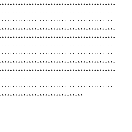
.
.
.
.
.
.
.
.
.
.
.
.
.
.
.
.
.
.
.
.
.
.
.
.
.
.
.
.
.
.
.
.
.
.
.
.
.
.
.
.
.
.
.
.
.
.
.
.
.
.
.
.
.
.
.
.
.
.
.
.
.
.
.
.
.
.
.
.
.
.
.
.
.
.
.
.
.
.
.
.
.
.
.
.
.
.
.
.
.
.
.
.
.
.
.
.
.
.
.
.
.
.
.
.
.
.
.
.
.
.
.
.
.
.
.
.
.
.
.
.
.
.
.
.
.
.
.
.
.
.
.
.
.
.
.
.
.
.
.
.
.
.
.
.
.
.
.
.
.
.
.
.
.
.
.
.
.
.
.
.
.
.
.
.
.
.
.
.
.
.
.
.
.
.
.
.
.
.
.
.
.
.
.
.
.
.
.
.
.
.
.
.
.
.
.
.
.
.
.
.
.
.
.
.
.
.
.
.
.
.
.
.
.
.
.
.
.
.
.
.
.
.
.
.
.
.
.
.
.
.
.
.
.
.
.
.
.
.
.
.
.
.
.
.
.
.
.
.
.
.
.
.
.
.
.
.
.
.
.
.
.
.
.
.
.
.
.
.
.
.
.
.
.
.
.
.
.
.
.
.
.
.
.
.
.
.
.
.
.
.
.
.
.
.
.
.
.
.
.
.
.
.
.
.
.
.
.
.
.
.
.
.
.
.
.
.
.
.
.
.
.
.
.
.
.
.
.
.
.
.
.
.
.
.
.
.
.
.
.
.
.
.
.
.
.
.
.
.
.
.
.
.
.
.
.
.
.
.
.
.
.
.
.
.
.
.
.
.
.
.
.
.
.
.
.
.
.
.
.
.
.
.
.
.
.
.
.
.
.
.
.
.
.
.
.
.
.
.
.
.
.
.
.
.
.
.
.
.
.
.
.
.
.
.
.
.
.
.
.
.
.
.
.
.
.
.
.
.
.
.
.
.
.
.
.
.
.
.
.
.
.
.
.
.
.
.
.
.
.
.
.
.
.
.
.
.
.
.
.
.
.
.
.
.
.
.
.
.
.
.
.
.
.
.
.
.
.
.
.
.
.
.
.
.
.
.
.
.
.
.
.
.
.
.
.
.
.
.
.
.
.
.
.
.