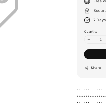
Free w
Secur
7 Days
Quantity
Share
.
.
.
.
.
.
.
.
.
.
.
.
.
.
.
.
.
.
.
.
.
.
.
.
.
.
.
.
.
.
.
.
.
.
.
.
.
.
.