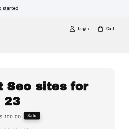
t started
Login
Cart
 Seo sites for
e 23
Regular
Sale
$ 100.00
price