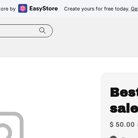
tore by
Create yours for free today.
Ge
Best
sal
Sale
$ 50.00
price