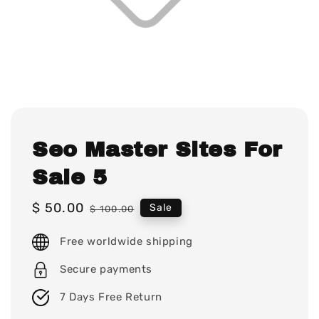
Seo Master Sites For
Sale 5
Sale
$ 50.00
Regular
Sale
$ 100.00
price
price
Free worldwide shipping
Secure payments
7 Days Free Return